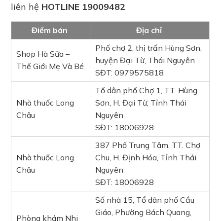
liên hệ
HOTLINE 19009482
Điểm bán
Địa chỉ
Phố chợ 2, thị trấn Hùng Sơn,
Shop Hà Sữa –
huyện Đại Từ, Thái Nguyên
Thế Giới Mẹ Và Bé
SĐT: 0979575818
Tổ dân phố Chợ 1, TT. Hùng
Nhà thuốc Long
Sơn, H. Đại Từ, Tỉnh Thái
Châu
Nguyên
SĐT: 18006928
387 Phố Trung Tâm, TT. Chợ
Nhà thuốc Long
Chu, H. Định Hóa, Tỉnh Thái
Châu
Nguyên
SĐT: 18006928
Số nhà 15, Tổ dân phố Cầu
Giáo, Phường Bách Quang,
Phòng khám Nhi